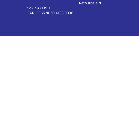
Retourbeleid
KvK: 94710511
IBAN: BE65 9050 4133 0996