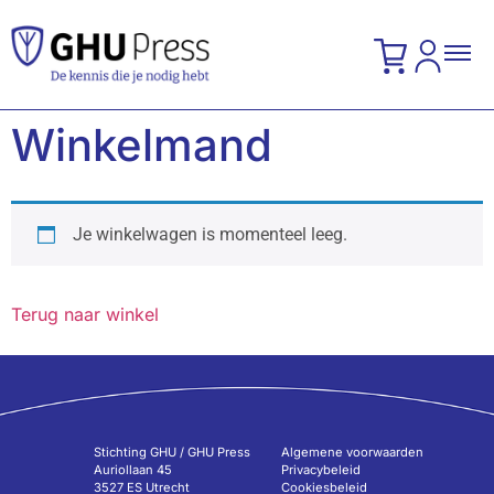
Winkelmand
Je winkelwagen is momenteel leeg.
Terug naar winkel
Stichting GHU / GHU Press
Algemene voorwaarden
Auriollaan 45
Privacybeleid
3527 ES Utrecht
Cookiesbeleid