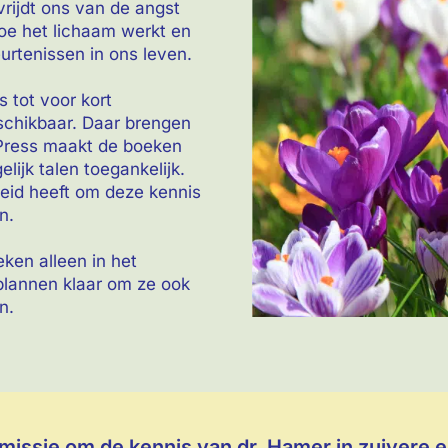
ijdt ons van de angst
hoe het lichaam werkt en
urtenissen in ons leven.
 tot voor kort
eschikbaar. Daar brengen
 Press maakt de boeken
lijk talen toegankelijk.
eid heeft om deze kennis
n.
ken alleen in het
plannen klaar om ze ook
n.
 missie om de kennis van dr. Hamer in zuivere 