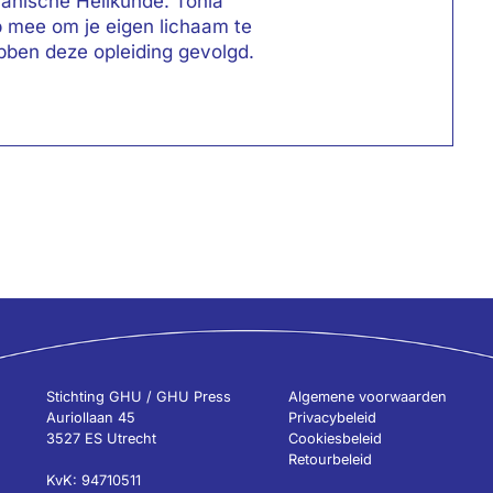
anische Heilkunde. Tonia
p mee om je eigen lichaam te
bben deze opleiding gevolgd.
Stichting GHU / GHU Press
Algemene voorwaarden
Auriollaan 45
Privacybeleid
3527 ES Utrecht
Cookiesbeleid
Retourbeleid
KvK: 94710511