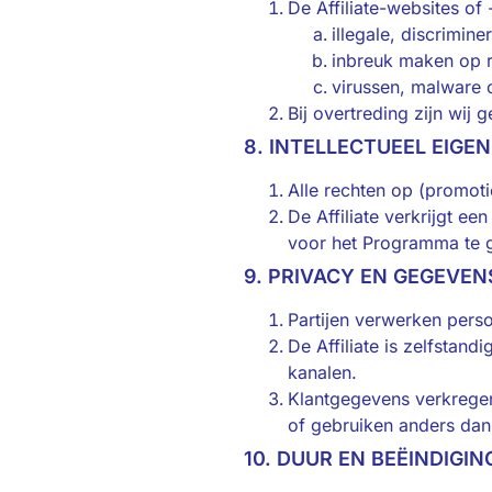
De Affiliate-websites o
illegale, discrimi
inbreuk maken op r
virussen, malware 
Bij overtreding zijn wij g
8. INTELLECTUEEL EIGE
Alle rechten op (promoti
De Affiliate verkrijgt ee
voor het Programma te 
9. PRIVACY EN GEGEVE
Partijen verwerken per
De Affiliate is zelfstan
kanalen.
Klantgegevens verkregen 
of gebruiken anders dan
10. DUUR EN BEËINDIGIN