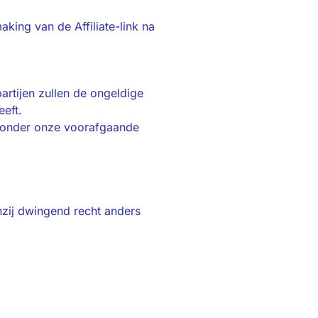
king van de Affiliate-link na
partijen zullen de ongeldige
eeft.
t zonder onze voorafgaande
nzij dwingend recht anders