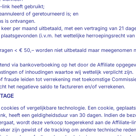
e-link heeft gebruikt;
geannuleerd of geretourneerd is; en
ns is ontvangen.
eer per maand uitbetaald, met een vertraging van 21 dag
plaatsgevonden (i.v.m. het wettelijke herroepingsrecht van 
dragen < € 50,– worden niet uitbetaald maar meegenomen 
luitend via bankoverboeking op het door de Affiliate opgeg
stingen of inhoudingen waartoe wij wettelijk verplicht zijn.
f fraude leiden tot verrekening met toekomstige Commissies
cht het negatieve saldo te factureren en/​of verrekenen.
RTAGE
a cookies of vergelijkbare technologie. Een cookie, geplaats
-link, heeft een geldigheidsduur van 30 dagen. Indien de b
gaat, wordt deze verkoop toegerekend aan de Affiliate-link
eker zijn gewist of de tracking om andere technische reden