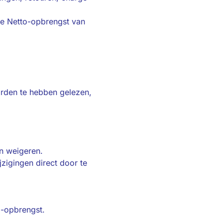
de Netto-opbrengst van
arden te hebben gelezen,
n weigeren.
jzigingen direct door te
o-opbrengst.