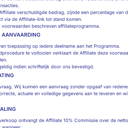
nsacties.
Affiliate verschuldigde bedrag, zijnde een percentage van 
 via de Affiliate-link tot stand komen.
e voorwaarden beschreven affiliateprogramma.
EN AANVAARDING
van toepassing op iedere deelname aan het Programma.
dprocedure te voltooien verklaart de Affiliate deze voorwa
den.
geldig indien schriftelijk door ons bevestigd.
ATING
nvraag. Wij kunnen een aanvraag zonder opgaaf van redene
correcte, actuele en volledige gegevens aan te leveren en wi
TALING
verkoop ontvangt de Affiliate 10% Commissie over de nett
t wanneer: