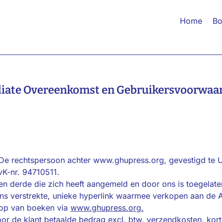
Home
Bo
iliate Overeenkomst en Gebruikersvoorwaa
’ De rechtspersoon achter www.ghupress.org, gevestigd te U
vK-nr. 94710511.
 Een derde die zich heeft aangemeld en door ons is toegelate
r ons verstrekte, unieke hyperlink waarmee verkopen aan de 
op van boeken via
www.ghupress.org.
or de klant betaalde bedrag excl. btw, verzendkosten, kort