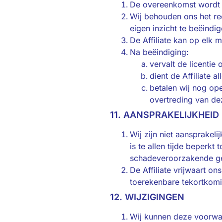
De overeenkomst wordt 
Wij behouden ons het rec
eigen inzicht te beëindi
De Affiliate kan op elk 
Na beëindiging:
vervalt de licentie
dient de Affiliate a
betalen wij nog op
overtreding van dez
11. AANSPRAKELIJKHEID
Wij zijn niet aansprakeli
is te allen tijde beper
schadeveroorzakende gebe
De Affiliate vrijwaart o
toerekenbare tekortkomin
12. WIJZIGINGEN
Wij kunnen deze voorwaar