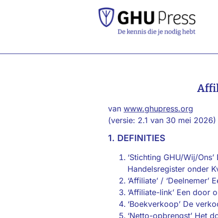
Aff
van
www.ghupress.org
(versie: 2.1 van 30 mei 2026)
1. DEFINITIES
‘Stichting GHU/​Wij/​Ons
Handelsregister onder K
‘Affiliate’ / ‘Deelnemer’
‘Affiliate-link’ Een doo
‘Boekverkoop’ De verko
‘Netto-opbrengst’ Het do