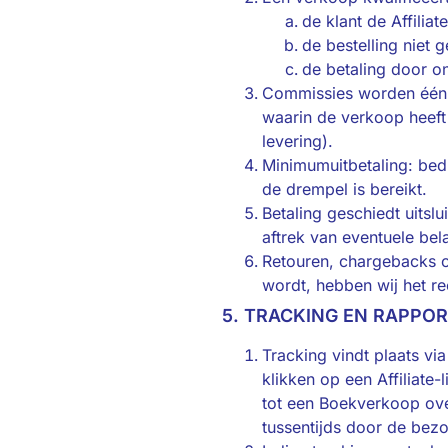
de klant de Affiliat
de bestelling niet 
de betaling door o
Commissies worden één k
waarin de verkoop heeft 
levering).
Minimumuitbetaling: be
de drempel is bereikt.
Betaling geschiedt uits
aftrek van eventuele bela
Retouren, chargebacks o
wordt, hebben wij het re
5. TRACKING EN RAPPO
Tracking vindt plaats vi
klikken op een Affiliate
tot een Boekverkoop over
tussentijds door de bezo