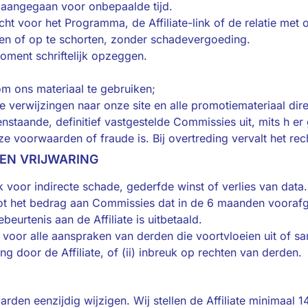
aangegaan voor onbepaalde tijd.
ht voor het Programma, de Affiliate-link of de relatie met 
gen of op te schorten, zonder schadevergoeding.
moment schriftelijk opzeggen.
 om ons materiaal te gebruiken;
lle verwijzingen naar onze site en alle promotiemateriaal dir
enstaande, definitief vastgestelde Commissies uit, mits h e
e voorwaarden of fraude is. Bij overtreding vervalt het rech
 EN VRIJWARING
jk voor indirecte schade, gederfde winst of verlies van data
kt tot het bedrag aan Commissies dat in de 6 maanden voora
urtenis aan de Affiliate is uitbetaald.
ns voor alle aanspraken van derden die voortvloeien uit of 
g door de Affiliate, of (ii) inbreuk op rechten van derden.
den eenzijdig wijzigen. Wij stellen de Affiliate minimaal