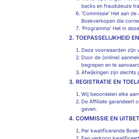
backs en frauduleuze tra
‘Commissie’ Het aan de 
Boekverkopen die correct
‘Programma’ Het in dez
2. TOEPASSELIJKHEID 
Deze voorwaarden zijn 
Door de (online) aanmel
begrepen en te aanvaar
Afwijkingen zijn slechts 
3. REGISTRATIE EN TOEL
Wij beoordelen elke aa
De Affiliate garandeert 
geven.
4. COMMISSIE EN UITBE
Per kwalificerende Boek
Een verkoop kwalificeer