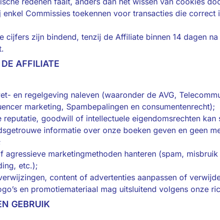
nische redenen faalt, anders dan het wissen van cookies d
 enkel Commissies toekennen voor transacties die correct i
cijfers zijn bindend, tenzij de Affiliate binnen 14 dagen na 
t.
DE AFFILIATE
 wet- en regelgeving naleven (waaronder de AVG, Telecomm
luencer marketing, Spambepalingen en consumentenrecht);
 reputatie, goodwill of intellectuele eigendomsrechten kan
idsgetrouwe informatie over onze boeken geven en geen me
;
f agressieve marketingmethoden hanteren (spam, misbruik 
ing, etc.);
verwijzingen, content of advertenties aanpassen of verwijd
go’s en promotiemateriaal mag uitsluitend volgens onze rich
EN GEBRUIK