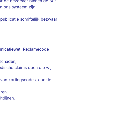
oor de bezoeker binnen de 30-
n ons systeem zijn
publicatie schriftelijk bezwaar
unicatiewet, Reclamecode
 schaden;
dische claims doen die wij
van kortingscodes, cookie-
eren.
tlijnen.