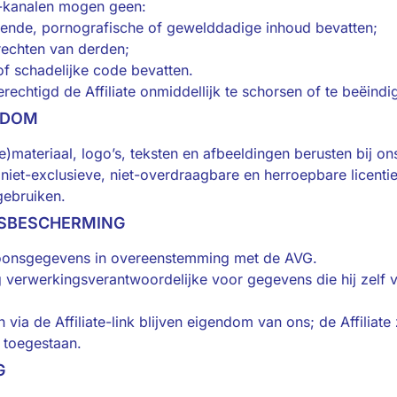
f -kanalen mogen geen:
nerende, pornografische of gewelddadige inhoud bevatten;
echten van derden;
of schadelijke code bevatten.
erechtigd de Affiliate onmiddellijk te schorsen of te beëindig
NDOM
e)materiaal, logo’s, teksten en afbeeldingen berusten bij on
n niet-exclusieve, niet-overdraagbare en herroepbare licentie
gebruiken.
NSBESCHERMING
soonsgegevens in overeenstemming met de AVG.
dig verwerkingsverantwoordelijke voor gegevens die hij zelf v
via de Affiliate-link blijven eigendom van ons; de Affiliate
 toegestaan.
G