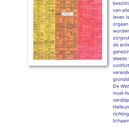
beschri
van all
leven i
orgaan
worden
zorgvul
de acti
genezin
steeds 
conflic
verande
grondsl
De
Wet
must-ha
verdiep
Heilkun
richting
lichaam