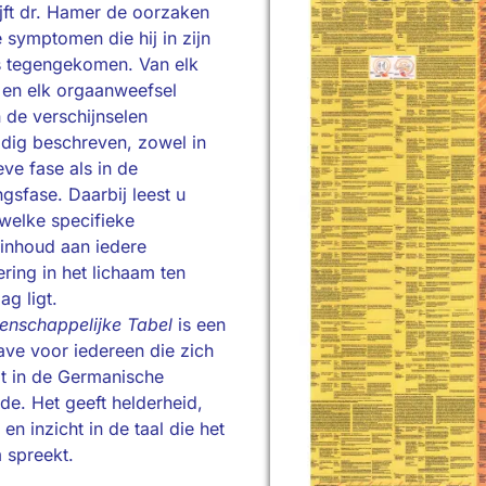
jft dr. Hamer de oorzaken
e symptomen die hij in zijn
s tegengekomen. Van elk
 en elk orgaanweefsel
 de verschijnselen
dig beschreven, zowel in
eve fase als in de
gsfase. Daarbij leest u
welke specifieke
tinhoud aan iedere
ring in het lichaam ten
ag ligt.
enschappelijke Tabel
is een
ve voor iedereen die zich
t in de Germanische
de. Het geeft helderheid,
 en inzicht in de taal die het
 spreekt.