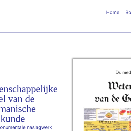
Home
Bo
enschappelijke
el van de
manische
lkunde
 monumentale naslagwerk