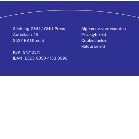
Stichting GHU / GHU Press
Algemene voorwaarden
Auriollaan 45
Privacybeleid
3527 ES Utrecht
Cookiesbeleid
Retourbeleid
KvK: 94710511
IBAN: BE65 9050 4133 0996
Home
Boeken
Auteurs
Over
Nieuws
Contact